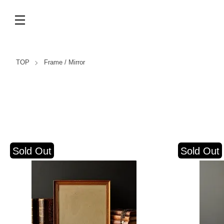
TOP
Frame / Mirror
Sold Out
Sold Out