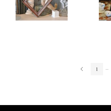
1
...