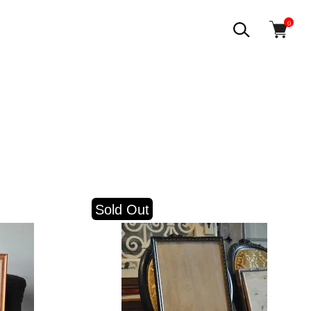
0
Sold Out