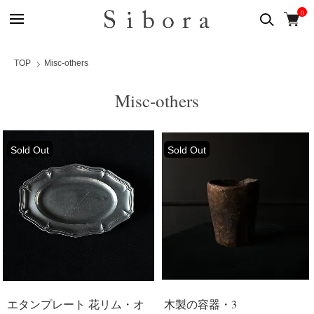
0
TOP
Misc-others
Misc-others
Sold Out
Sold Out
エタンプレート 花リム・オ
木製の容器・3