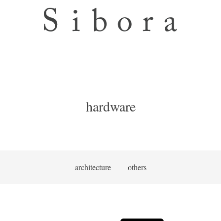
hardware
architecture
others