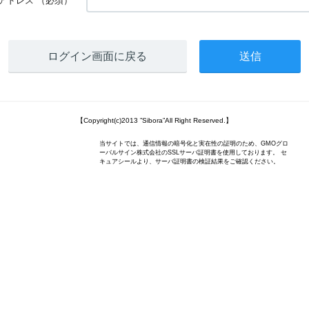
アドレス
（必須）
ログイン画面に戻る
【Copyright(c)2013 ”Sibora”All Right Reserved.】
当サイトでは、通信情報の暗号化と実在性の証明のため、GMOグロ
ーバルサイン株式会社のSSLサーバ証明書を使用しております。 セ
キュアシールより、サーバ証明書の検証結果をご確認ください。