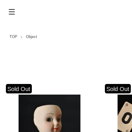
TOP
Object
Sold Out
Sold Out