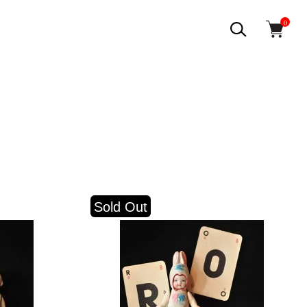
0
Sold Out