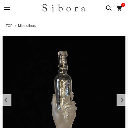
0
TOP
Misc-others