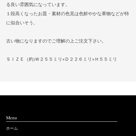
る良い雰囲気になっています。
１段高くなったお皿・素材の色見は色鮮やかな果物などが特
に似合いそう。
古い物になりますのでご理解の上ご注文下さい。
ＳＩＺＥ（約)Ｗ２５５ミリ×Ｄ２２６ミリ×Ｈ５５ミリ
Menu
ホーム