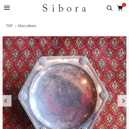
0
TOP
Misc-others