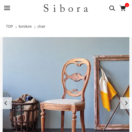
0
TOP
furniture
chair