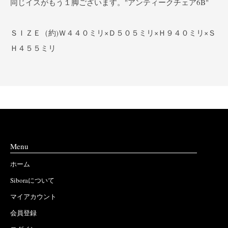
同じイスがもう１脚ございます。
"アンティークチェア6B"
ＳＩＺＥ（約)Ｗ４４０ミリ×Ｄ５０５ミリ×Ｈ９４０ミリ×Ｓ
Ｈ４５５ミリ
Menu
ホーム
Siboraについて
マイアカウント
会員登録