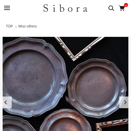
0
TOP
Misc-others