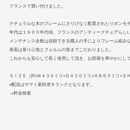
フランスで買い付けました。
ナチュラルな木のフレームにさりげなく配置されたリボンモ
年代は１９００年代頃、フランスのアンティークチェアらし
メンテナンス全般は信頼できる職人の手によりフレーム組み
座面は座り心地とフォルムの形までこだわりました。
これからも安心して長く使用して頂き、お部屋を華やかにし
ＳＩＺＥ（約)Ｗ４３０ミリ×Ｄ４２０ミリ×Ｈ８６０ミリ×Ｓ
※配送はヤマト家財便Ｂランクとなります。
→料金検索