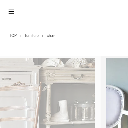
TOP
furniture
chair