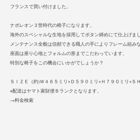
フランスで買い付けました。
ナポレオン３世時代の椅子になります。
海外のスペシャルな生地を採用してボタン締めにて仕上げま
メンテナンス全般は信頼できる職人の手によりフレーム組み
座面は座り心地とフォルムの形までこだわっています。
特別な椅子をこの機会にいかがでしょうか？
ＳＩＺＥ（約)Ｗ４６５ミリ×Ｄ５９０ミリ×Ｈ７９０ミリ×Ｓ
※配送はヤマト家財便Ｂランクとなります。
→料金検索