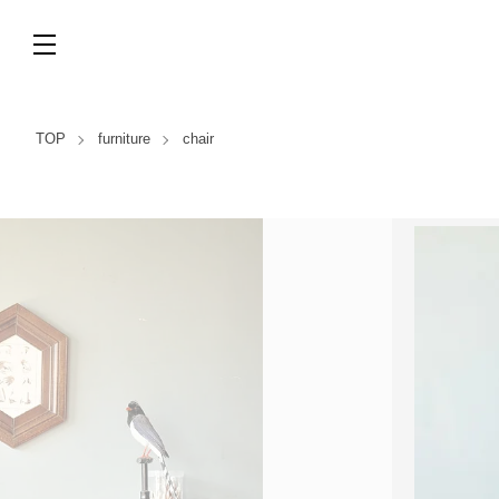
TOP
furniture
chair