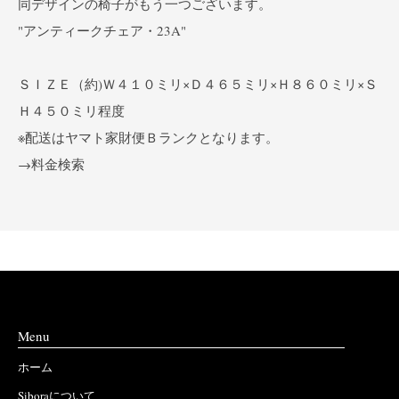
同デザインの椅子がもう一つございます。
"アンティークチェア・23A"
ＳＩＺＥ（約)Ｗ４１０ミリ×Ｄ４６５ミリ×Ｈ８６０ミリ×Ｓ
Ｈ４５０ミリ程度
※配送はヤマト家財便Ｂランクとなります。
→料金検索
Menu
ホーム
Siboraについて