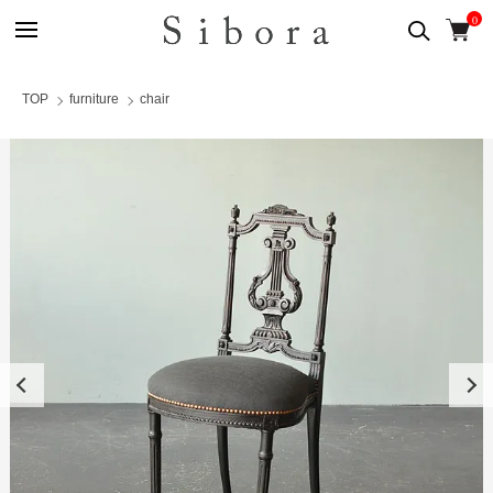
0
TOP
furniture
chair