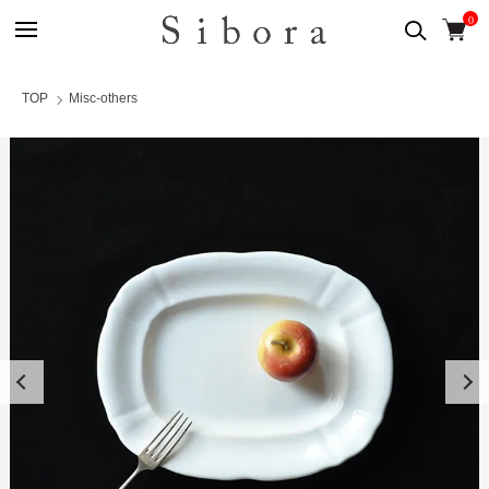
0
TOP
Misc-others