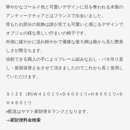
華やかなゴールド色と可愛いデザインに目を奪われる木製の
アンティークチェアとはフランスで出会いました。
背もたれ部分の装飾は誰が見ても可愛いと感じるデザインで
オブジェの様な美しい佇まいの椅子です。
外側に緩やかに流れ軽やかで優雅な後ろ脚は横から見た際美
しさが際立ちます。
信頼できる職人の手によりフレーム組みなおし・バネ吊り直
し・座面張替えをさせて頂きましたのでこれから長く使用し
ていただけます。
ＳＩＺＥ（約)Ｗ４１０ミリ×Ｄ４００ミリ×Ｈ８５５ミリ×Ｓ
Ｈ４６０ミリ
※配送はヤマト家財便Ｂランクとなります。
→家財便料金検索