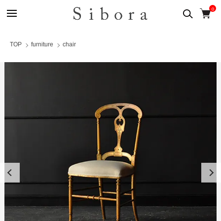
0
TOP
furniture
chair