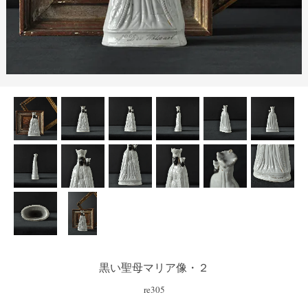
黒い聖母マリア像・２
re305