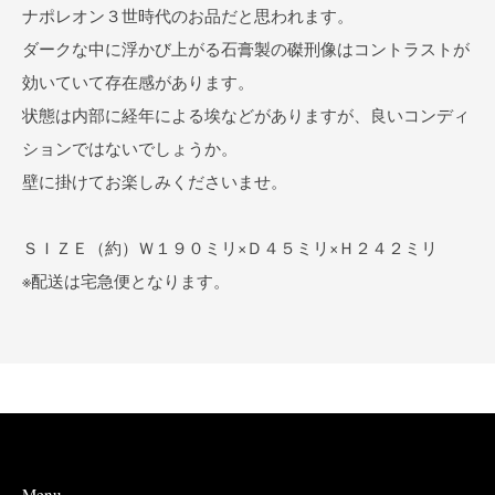
ナポレオン３世時代のお品だと思われます。
ダークな中に浮かび上がる石膏製の磔刑像はコントラストが
効いていて存在感があります。
状態は内部に経年による埃などがありますが、良いコンディ
ションではないでしょうか。
壁に掛けてお楽しみくださいませ。
ＳＩＺＥ（約）Ｗ１９０ミリ×Ｄ４５ミリ×Ｈ２４２ミリ
※配送は宅急便となります。
Menu