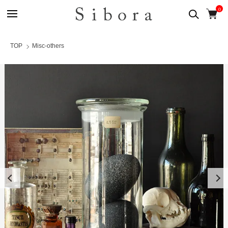
0
TOP
Misc-others