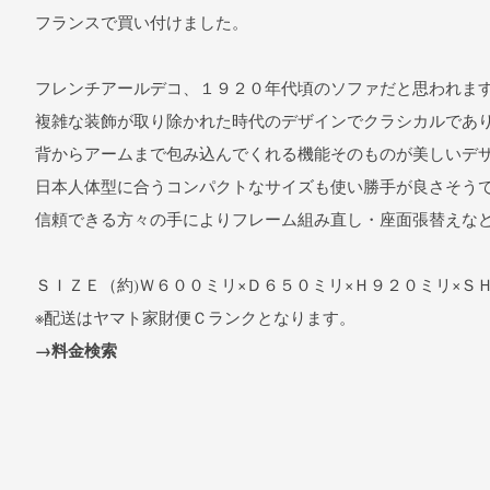
フランスで買い付けました。
フレンチアールデコ、１９２０年代頃のソファだと思われま
複雑な装飾が取り除かれた時代のデザインでクラシカルであ
背からアームまで包み込んでくれる機能そのものが美しいデ
日本人体型に合うコンパクトなサイズも使い勝手が良さそう
信頼できる方々の手によりフレーム組み直し・座面張替えな
ＳＩＺＥ（約)Ｗ６００ミリ×Ｄ６５０ミリ×Ｈ９２０ミリ×Ｓ
※配送はヤマト家財便Ｃランクとなります。
→料金検索