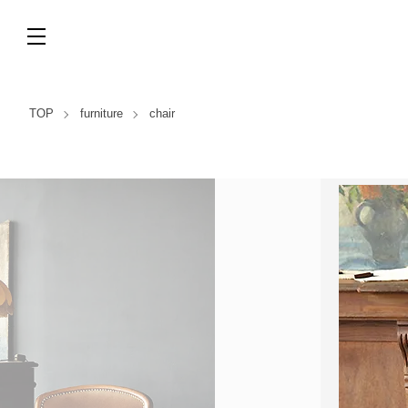
TOP
furniture
chair