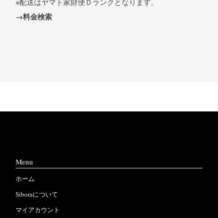
※配送はヤマト家財便Ｄランクとなります。
→料金検索
Menu
ホーム
Siboraについて
マイアカウント