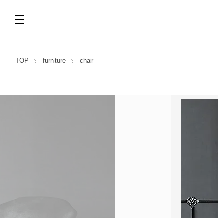
TOP
furniture
chair