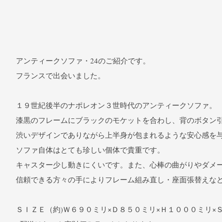
アンティークソファ・24のご紹介です。
フランスで出会いました。
１９世紀後半のナポレオン３世時代のアンティークソファ。
漆黒のフレームにブラックのモケットを合わし、背のボタン
渋いデザインでありながら上半身が包まれるような安心感を
ソファ自体はとても珍しい個体で貴重です。
キャスター少し動きにくいです。また、心棒の曲がりやダメ
信頼できる方々の手によりフレーム組み直し・座面張替えな
ＳＩＺＥ（約)Ｗ６９０ミリ×Ｄ８５０ミリ×Ｈ１０００ミリ×