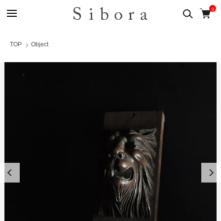
0
TOP
Object