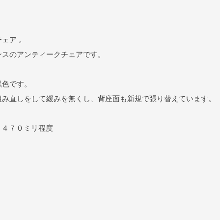
ェア 。
ンスのアンティークチェアです。
黒色です。
組み直しをして緩みを無くし、背座面も新規で張り替えています。
Ｈ４７０ミリ程度