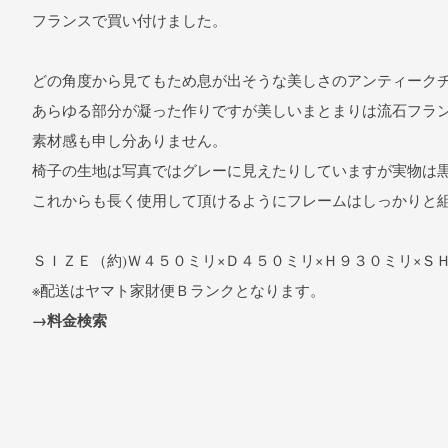
フランスで買い付けました。
どの角度から見てもため息が出そうな美しさのアンティークチ
あらゆる部分が凝った作りですが美しいまとまりは流石フラ
素材感も申し分ありません。
椅子の生地は写真ではグレーに見えたりしていますが実物は
これからも長く使用して頂けるようにフレームはしっかりと
ＳＩＺＥ（約)Ｗ４５０ミリ×Ｄ４５０ミリ×Ｈ９３０ミリ×Ｓ
※配送はヤマト家財便Ｂランクとなります。
→料金検索