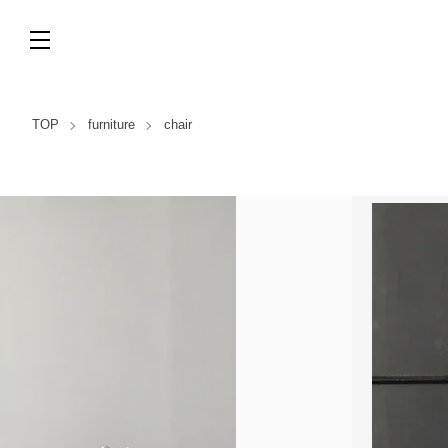
TOP
furniture
chair