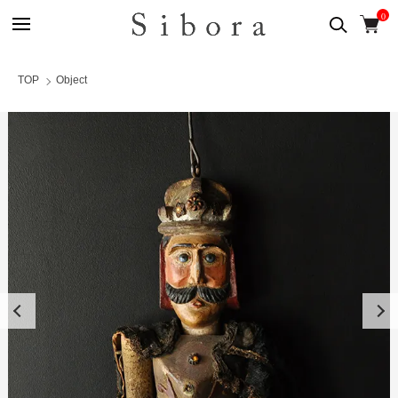
0
TOP
Object