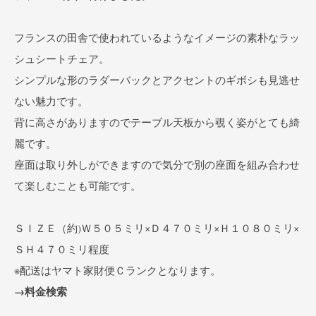
フランスの田舎で使われているようなイメージの素朴なラッ
シュシートチェア。
シンプルな形のラダーバックとアクセントのギボシも見逃せ
ない魅力です。
背に高さがありますのでテーブル天板から覗く姿がとても綺
麗です。
座面は取り外しができますので気分で別の座面を組み合わせ
て楽しむことも可能です。
ＳＩＺＥ（約)Ｗ５０５ミリ×Ｄ４７０ミリ×Ｈ１０８０ミリ×
ＳＨ４７０ミリ程度
※配送はヤマト家財便Ｃランクとなります。
→料金検索