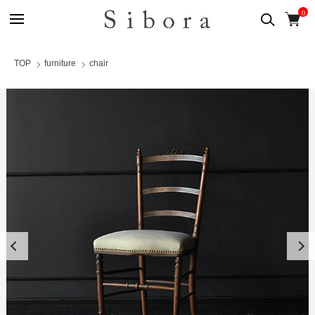
0
TOP
furniture
chair