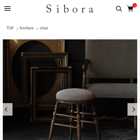
0
TOP
furniture
chair