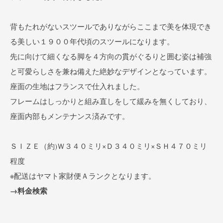
背もたれがないスツールでありながらここまで美を体現でき
る美しい１９００年代頃のスツールになります。
先に向けて細くなる脚を４方向の貫がぐるりと囲む姿は補強
と可愛らしさを兼ね備えた絶妙なデザインとなっています。
座面の生地はフランスで仕入れました。
フレームはしっかりと組み直しをして緩みを無くしており、
座面内部もメンテナンス済みです。
ＳＩＺＥ（約)Ｗ３４０ミリ×Ｄ３４０ミリ×ＳＨ４７０ミリ
程度
※配送はヤマト家財便Ａランクとなります。
→料金検索