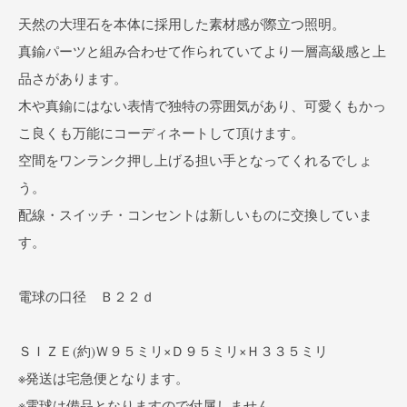
天然の大理石を本体に採用した素材感が際立つ照明。
真鍮パーツと組み合わせて作られていてより一層高級感と上
品さがあります。
木や真鍮にはない表情で独特の雰囲気があり、可愛くもかっ
こ良くも万能にコーディネートして頂けます。
空間をワンランク押し上げる担い手となってくれるでしょ
う。
配線・スイッチ・コンセントは新しいものに交換していま
す。
電球の口径 Ｂ２２ｄ
ＳＩＺＥ(約)Ｗ９５ミリ×Ｄ９５ミリ×Ｈ３３５ミリ
※発送は宅急便となります。
※電球は備品となりますので付属しません。