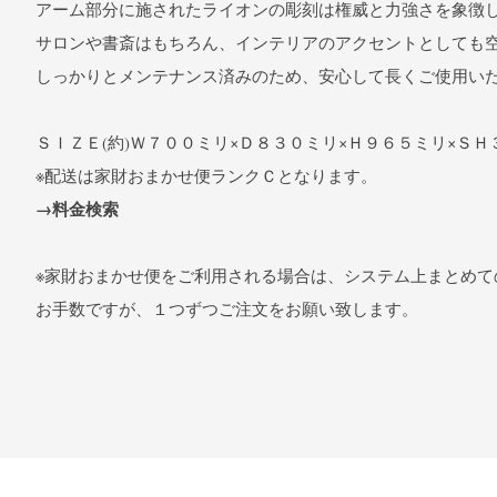
アーム部分に施されたライオンの彫刻は権威と力強さを象徴
サロンや書斎はもちろん、インテリアのアクセントとしても
しっかりとメンテナンス済みのため、安心して長くご使用い
ＳＩＺＥ(約)Ｗ７００ミリ×Ｄ８３０ミリ×Ｈ９６５ミリ×Ｓ
※配送は家財おまかせ便ランクＣとなります。
→料金検索
※家財おまかせ便をご利用される場合は、システム上まとめて
お手数ですが、１つずつご注文をお願い致します。