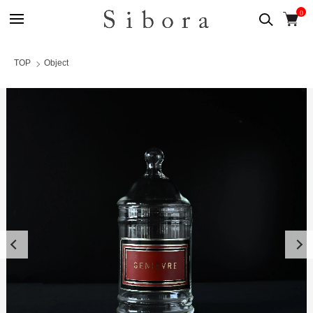
0
TOP
Object