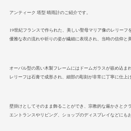
アンティーク 塔型 晴雨計のご紹介です。
19世紀フランスで作られた、美しい聖母マリア像のレリーフ
優雅な衣の流れや祈りの姿が繊細に表現され、当時の信仰と
オーバル型の黒い木製フレームにはドームガラスが嵌め込ま
レリーフは石膏で成形され、細部の彫刻が非常に丁寧に仕上
壁掛けとしてそのまま飾ることができ、宗教的な厳かさとク
エントランスやリビング、ショップのディスプレイなどにも