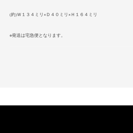
(約)Ｗ１３４ミリ×Ｄ４０ミリ×Ｈ１６４ミリ
※発送は宅急便となります。