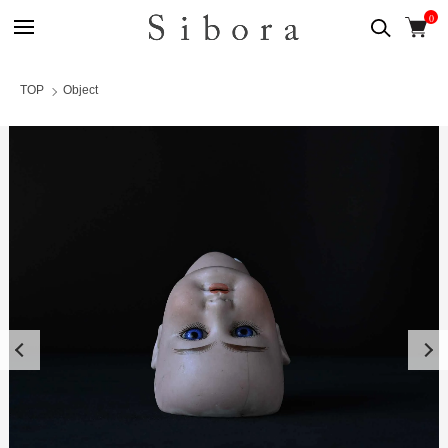
0
TOP
Object