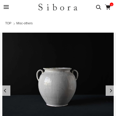
0
TOP
Misc-others