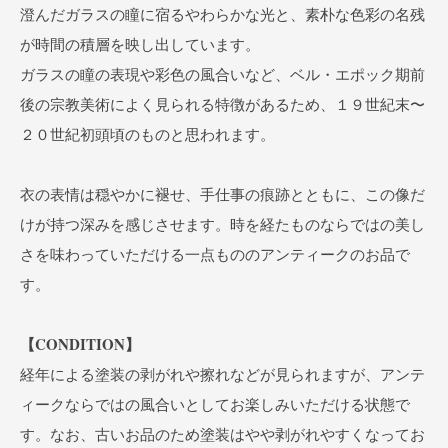
澄んだガラスの瞳に宿るやわらかな光と、素朴な色彩の名残
が時間の積層を映し出しています。
ガラスの瞳の表現や彩色の風合いなど、ベル・エポック期前
後の宗教美術によく見られる特徴があるため、１９世紀末〜
２０世紀初頭頃のものと思われます。
衣の表情は穏やかに褪せ、手仕事の痕跡とともに、この像だ
けが持つ深みを感じさせます。時を経たものならではの美し
さを味わっていただける一点もののアンティークのお品で
す。
【CONDITION】
経年による塗装の剥がれや擦れなどが見られますが、アンテ
ィークならではの風合いとしてお楽しみいただける状態で
す。なお、古いお品のため塗装はやや剥がれやすくなってお