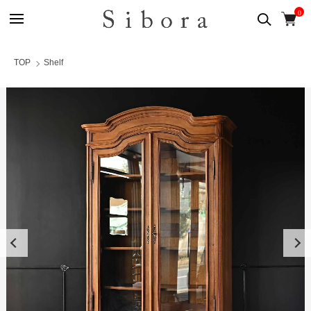
0
TOP
Shelf