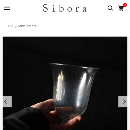
0
TOP
Misc-others