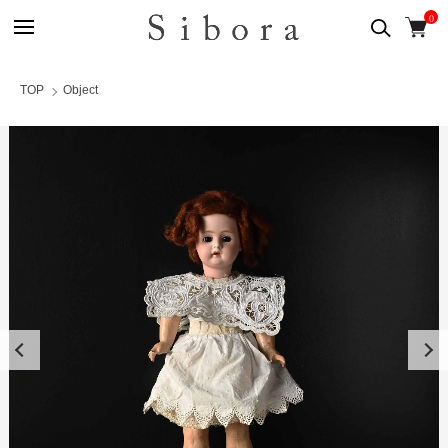
0
TOP
Object