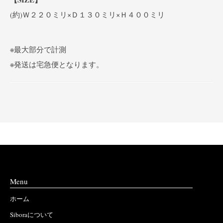
(約)Ｗ２２０ミリ×Ｄ１３０ミリ×Ｈ４００ミリ
※最大部分で計測
※発送は宅急便となります。
Menu
ホーム
Siboraについて