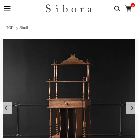
0
TOP
Shelf