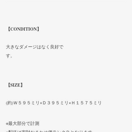
【CONDITION】
大きなダメージはなく良好で
【SIZE】
(約)Ｗ５９５ミリ×Ｄ３９５ミリ×Ｈ１５７５ミリ
※最大部分で計測
※配送は家財おまかせ便ランクＤとなります。