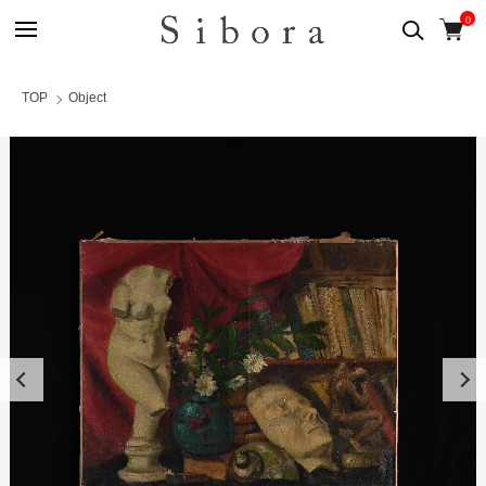
0
TOP
Object