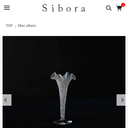
0
TOP
Misc-others