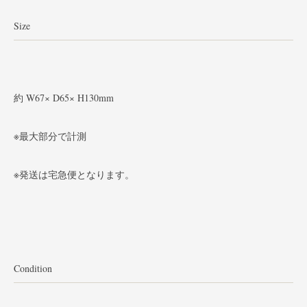
Size
約 W67× D65× H130mm
※最大部分で計測
※発送は宅急便となります。
Condition