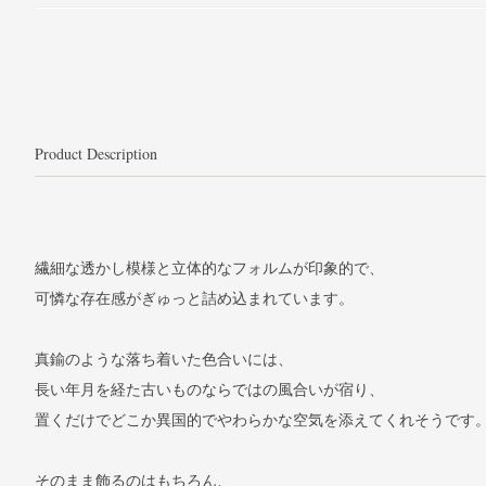
Product Description
繊細な透かし模様と立体的なフォルムが印象的で、
可憐な存在感がぎゅっと詰め込まれています。
真鍮のような落ち着いた色合いには、
長い年月を経た古いものならではの風合いが宿り、
置くだけでどこか異国的でやわらかな空気を添えてくれそうです
そのまま飾るのはもちろん、