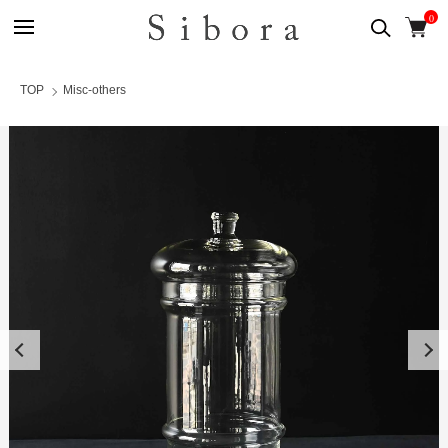
0
TOP
Misc-others