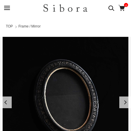
0
TOP
Frame / Mirror