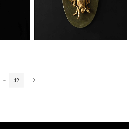
...
42