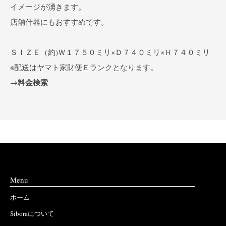
イメージが湧きます。
店舗什器にもおすすめです。
ＳＩＺＥ（約)Ｗ１７５０ミリ×Ｄ７４０ミリ×Ｈ７４０ミリ
※配送はヤマト家財便Ｅランクとなります。
→料金検索
Menu
ホーム
Siboraについて