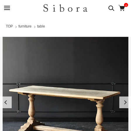
0
TOP
furniture
table