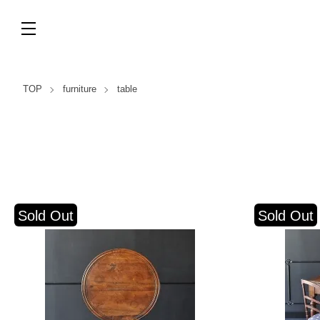
TOP
furniture
table
Sold Out
Sold Out