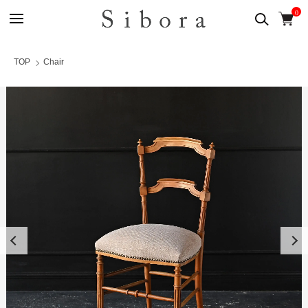
0
TOP
Chair