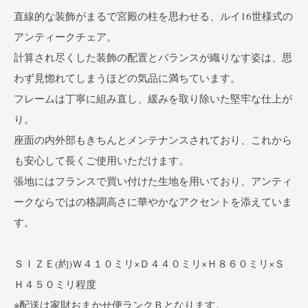
直線的な装飾がまるで宮殿の柱を思わせる、ルイ16世様式の
アンティークチェア。
計算され尽くした装飾の配置とバランスが織りなす姿は、思
わず見惚れてしまうほどの気品に満ちています。
フレームは丁寧に組み直し、緩みを取り除いた堅牢な仕上が
り。
座面の内外部もきちんとメンテナンスされており、これから
も安心して長くご使用いただけます。
張地にはフランスで買い付けた生地を用いており、アンティ
ークならではの格調高さに華やかなアクセントを添えていま
す。
ＳＩＺＥ(約)Ｗ４１０ミリ×Ｄ４４０ミリ×Ｈ８６０ミリ×Ｓ
Ｈ４５０ミリ程度
※配送は家財おまかせ便ランクＢとなります。