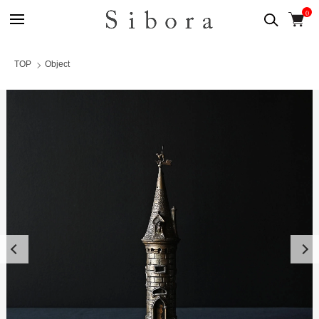
0
TOP
Object