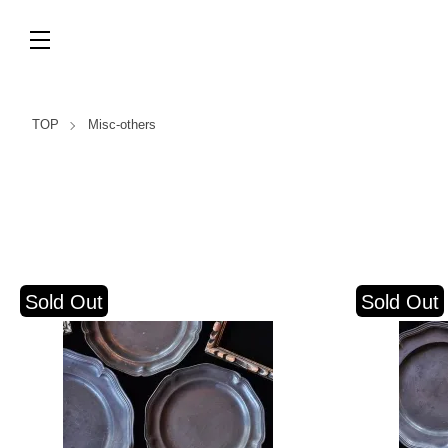
TOP
Misc-others
Sold Out
Sold Out