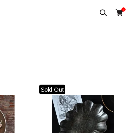
0
Sold Out