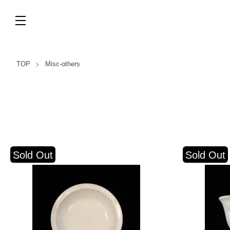
TOP
Misc-others
Sold Out
Sold Out